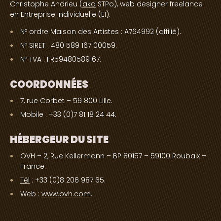
Christophe Andrieu (
aka
STPo), web designer freelance
en Entreprise Individuelle (EI).
Nº ordre Maison des Artistes : A764992 (affilié).
Nº SIRET : 480 589 167 00059.
Nº TVA : FR59480589167.
COORDONNÉES
7, rue Corbet – 59 800 Lille.
Mobile : +33 (0)7 81 18 24 44.
HÉBERGEUR DU SITE
OVH – 2, Rue Kellermann – BP 80157 – 59100 Roubaix –
France.
Tél
: +33 (0)8 206 987 65.
Web :
www.ovh.com
.